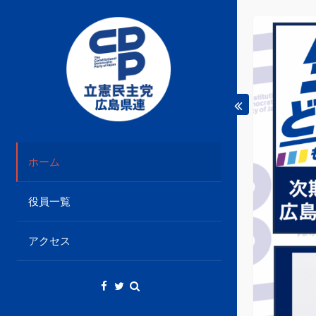
Skip
to
content
立憲民主党広島県総支部連合会のHPです。
立憲民主党広島県総支部
ホーム
連合会
役員一覧
アクセス