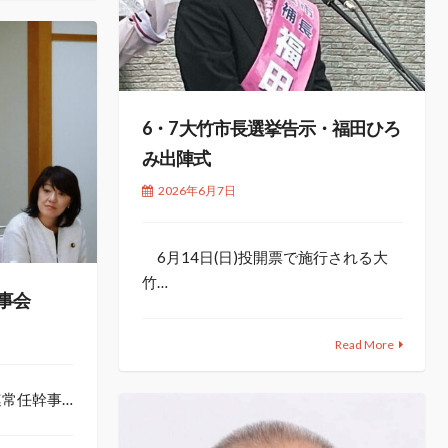
6・7 大竹市長選挙告示・福田ひろ
み出陣式
2026年6月7日
6月14日(日)投開票で施行される大
竹…
幹事会
Read More
連常任幹事…