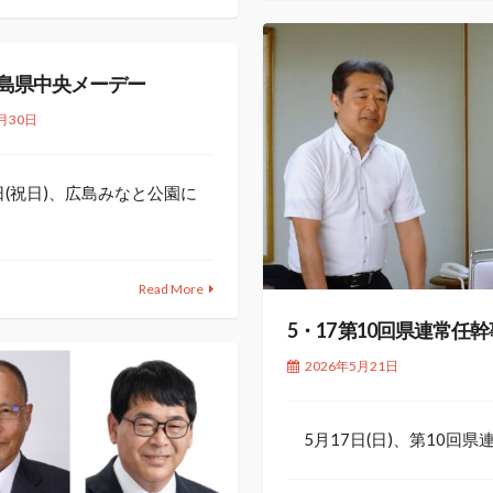
 広島県中央メーデー
月30日
日(祝日)、広島みなと公園に
Read More
5・17 第10回県連常任
2026年5月21日
5月17日(日)、第10回県