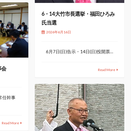
6・14 大竹市長選挙・福田ひろみ
氏当選
2026年6月16日
6月7日(日)告示・14日(日)投開票…
事会
Read More
連常任幹事
Read More