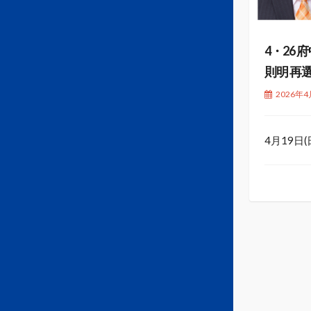
4・26
則明 再選
2026年4
4月19日