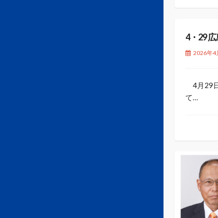
4・29
2026年4
4月29
て…