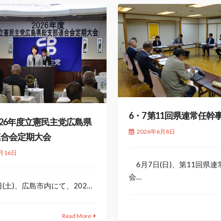
6・7 第11回県連常任幹
2026年度立憲民主党広島県
2026年6月8日
連合会定期大会
月16日
6月7日(日)、第11回県
会…
(土)、広島市内にて、202…
Read More