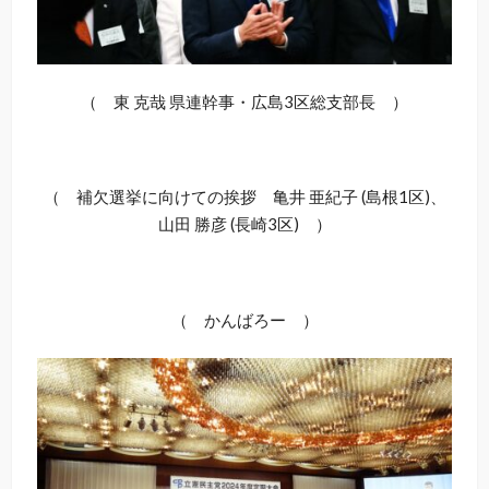
（ 東 克哉 県連幹事・広島3区総支部長 ）
（ 補欠選挙に向けての挨拶 亀井 亜紀子 (島根1区)、
山田 勝彦 (長崎3区) ）
（ かんばろー ）