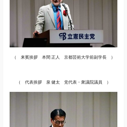
（ 来賓挨拶 本間 正人 京都芸術大学前副学長 ）
（ 代表挨拶 泉 健太 党代表・衆議院議員 ）