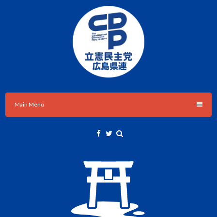
Skip
to
content
立憲民主党広島県総支部連合会のHPです。
立憲民主党広島県総支部連合会
Main Menu