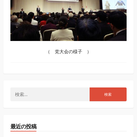
（ 党大会の様子 ）
検
索:
最近の投稿