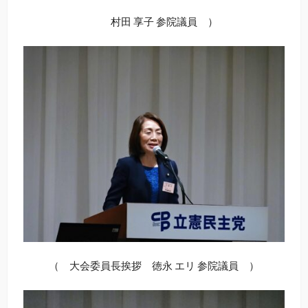
村田 享子 参院議員 ）
（ 大会委員長挨拶 徳永 エリ 参院議員 ）