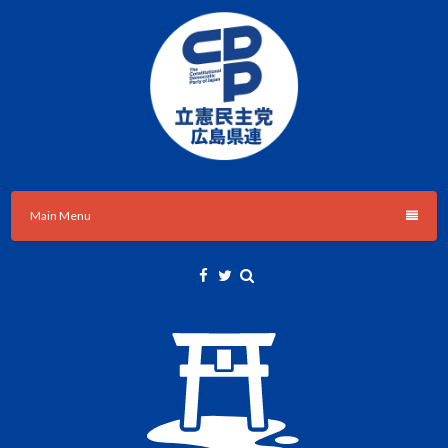
Skip
to
content
立憲民主党広島県総支部連合会のHPです。
立憲民主党広島県総支部連合会
Main Menu