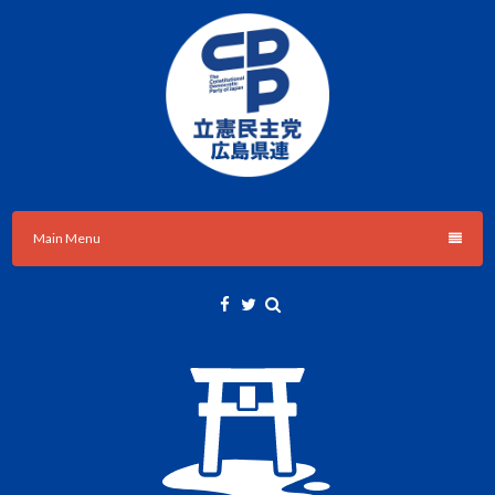
Skip
to
content
立憲民主党広島県総支部連合会のHPです。
立憲民主党広島県総支部連合会
Main Menu