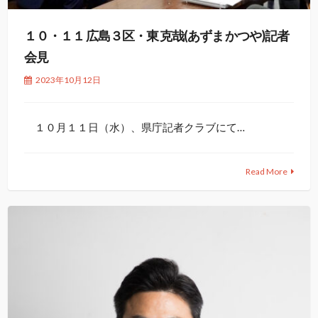
１０・１１ 広島３区・東 克哉(あずま かつや)記者
会見
2023年10月12日
１０月１１日（水）、県庁記者クラブにて…
Read More