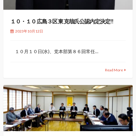
１０・１０ 広島３区 東 克哉氏公認内定決定!!
2023年10月12日
１０月１０日(水)、党本部第８６回常任…
Read More