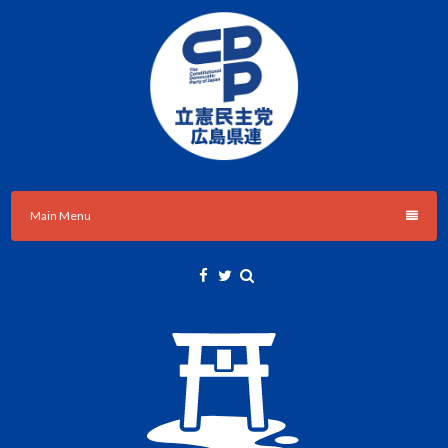
Skip
to
content
立憲民主党広島県総支部連合会のHPです。
立憲民主党広島県総支部連合会
Main Menu