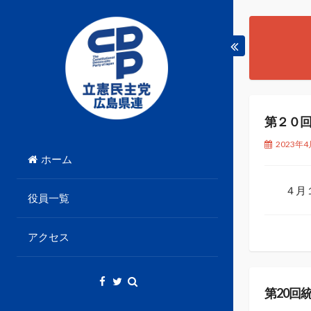
Skip
to
content
第２０
立憲民主党広島県総支部連合会のHPです。
立憲民主党広島県総支部
2023年4
ホーム
連合会
４月１６
役員一覧
アクセス
第20回