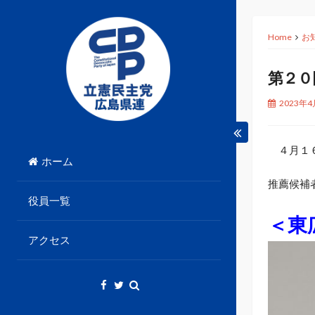
Skip
to
Home
お
content
第２０
2023年4
立憲民主党広島県総支部連合会のHPです。
立憲民主党広島県総支部
４月１６
ホーム
連合会
推薦候補
役員一覧
＜東
アクセス