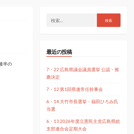
検
索:
最近の投稿
後半の
7・22 広島県議会議員選挙 公認・推
薦決定
7・12 第1回県連常任幹事会
6・14 大竹市長選挙・福田ひろみ氏
当選
6・13 2026年度立憲民主党広島県総
支部連合会定期大会