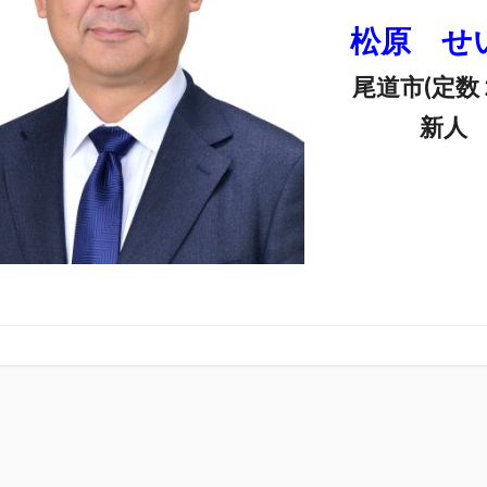
松原 せ
尾道市(定数
新人