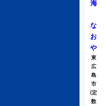
海
な
お
や
東
広
島
市
(定
数