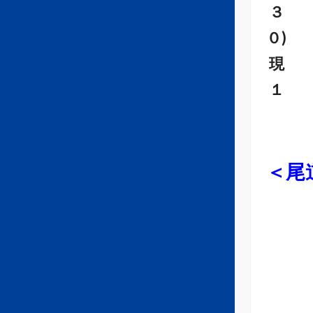
３
０)
現
１
＜尾