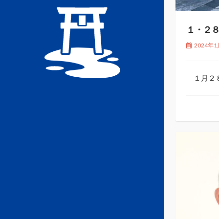
１・２８
2024年1
１月２８