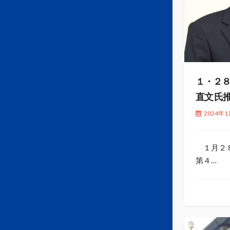
１・２８
直文 氏
2024年1
１月２８
第４…