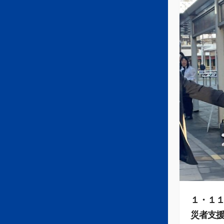
１・１１
災者支援募