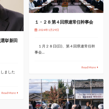
１・２８ 第４回県連常任幹事会
2024年1月29日
選挙 新田
１月２８日(日)、第４回県連常任幹
事会…
Read More
たしました
Read More