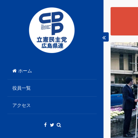
Skip
to
content
立憲民主党広島県総支部連合会のHPです。
立憲民主党広島県総支部
ホーム
連合会
役員一覧
アクセス