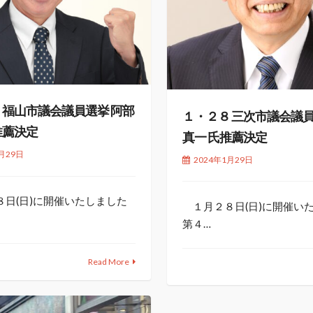
 福山市議会議員選挙 阿部
１・２８ 三次市議会議員
推薦決定
真一 氏推薦決定
月29日
2024年1月29日
日(日)に開催いたしました
１月２８日(日)に開催い
第４…
Read More