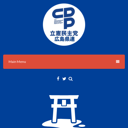
Skip
to
content
立憲民主党広島県総支部連合会のHPです。
立憲民主党広島県総支部連合会
Main Menu