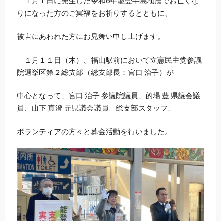
１月１日に発生した令和6年能登半島地震でお亡くな
りになった方のご冥福をお祈りするとともに、
被害にあわれた方にお見舞い申し上げます。
１月１１日（木）、福山駅前において立憲民主党参議
院選挙区第２総支部（総支部長：宮口 治子）が
中心となって、宮口 治子 参議院議員、的場 豊 県議会議
員、山下 真澄 元県議会議員、総支部スタッフ、
ボランティアの方々と募金活動を行いました。