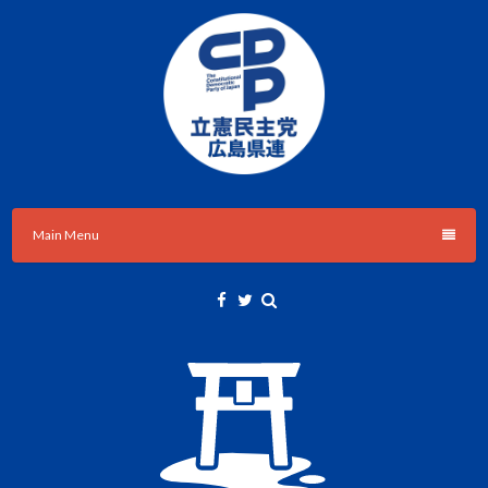
Skip
to
content
立憲民主党広島県総支部連合会のHPです。
立憲民主党広島県総支部連合会
Main Menu