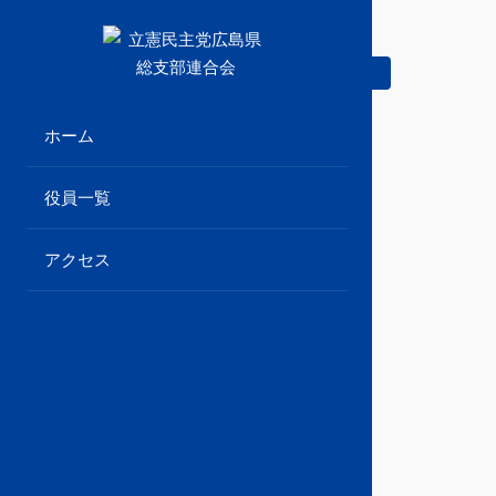
Skip
to
content
立憲民主党広島県総支部連合会のHPです。
立憲民主党広島県総支部
ホーム
連合会
役員一覧
アクセス