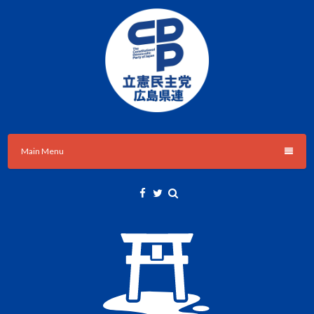
Skip
to
content
立憲民主党広島県総支部連合会のHPです。
立憲民主党広島県総支部連合会
Main Menu