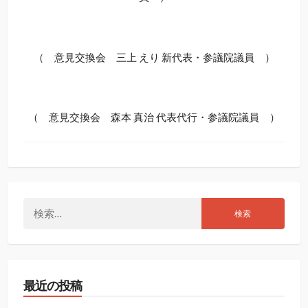
（ 意見交換会 三上 えり 新代表・参議院議員 ）
（ 意見交換会 森本 真治 代表代行・参議院議員 ）
検
索:
最近の投稿