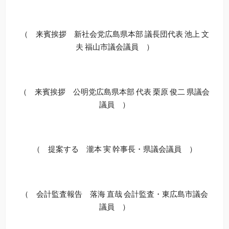
（ 来賓挨拶 新社会党広島県本部 議長団代表 池上 文
夫 福山市議会議員 ）
（ 来賓挨拶 公明党広島県本部 代表 栗原 俊二 県議会
議員 ）
（ 提案する 瀧本 実 幹事長・県議会議員 ）
（ 会計監査報告 落海 直哉 会計監査・東広島市議会
議員 ）