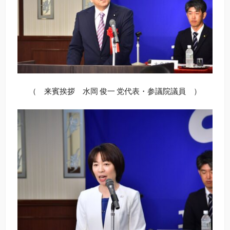
（ 来賓挨拶 水岡 俊一 党代表・参議院議員 ）