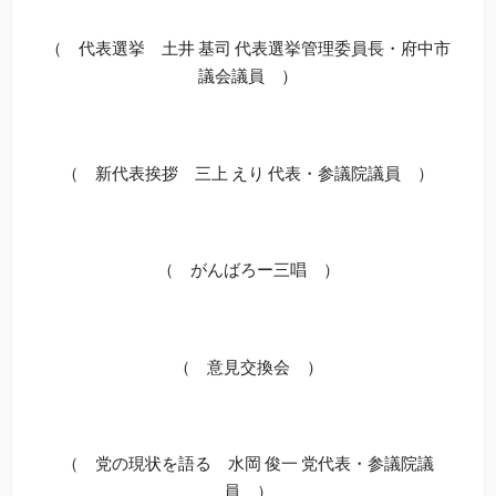
（ 代表選挙 土井 基司 代表選挙管理委員長・府中市
議会議員 ）
（ 新代表挨拶 三上 えり 代表・参議院議員 ）
（ がんばろー三唱 ）
（ 意見交換会 ）
（ 党の現状を語る 水岡 俊一 党代表・参議院議
員 ）