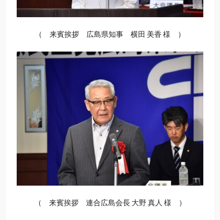
（ 来賓挨拶 広島県知事 横田 美香 様 ）
（ 来賓挨拶 連合広島会長 大野 真人 様 ）