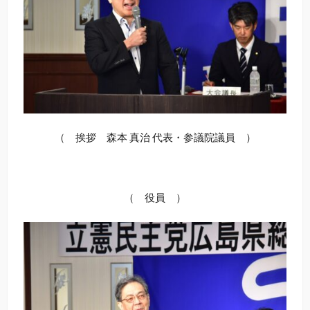
（ 挨拶 森本 真治 代表・参議院議員 ）
（ 役員 ）