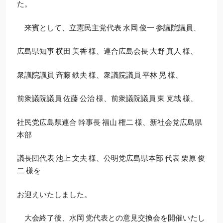
た。
来賓として、立憲民主党代表 水岡 俊一 参議院議員、
広島県知事 横田 美香 様、連合広島会長 大野 真人 様、
衆議院議員 斉藤 鉄夫 様、衆議院議員 平林 晃 様、
前衆議院議員 佐藤 公治 様、前衆議院議員 東 克哉 様、
社民党広島県連合 幹事長 福山 権二 様、新社会党広島県
本部
議長団代表 池上 文夫 様、公明党広島県本部 代表 栗原 俊
二 様を
お迎えいたしました。
大会終了後、水岡 党代表との意見交換会を開催いたし