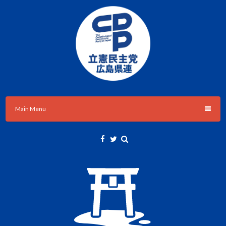
Skip
to
content
立憲民主党広島県総支部連合会のHPです。
立憲民主党広島県総支部連合会
Main Menu