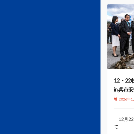
12 ・
in 呉市
2026年
12月22
て…