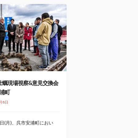
22 牡蠣現場視察&意見交換会
安浦町
1月8日
日(月)、呉市安浦町におい