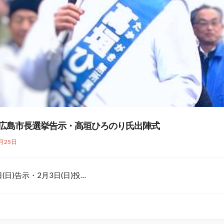
 東広島市長選挙告示・高垣ひろのり氏出陣式
月25日
(日)告示・2月3日(日)投…