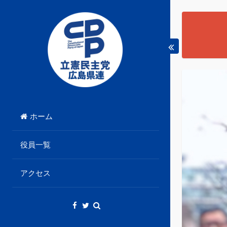
Skip
to
content
立憲民主党広島県総支部連合会のHPです。
立憲民主党広島県総支部
ホーム
連合会
役員一覧
アクセス