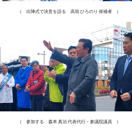
（ 出陣式で決意を語る 高垣 ひろのり 候補者 ）
（ 参加する 森本 真治 代表代行・参議院議員 ）