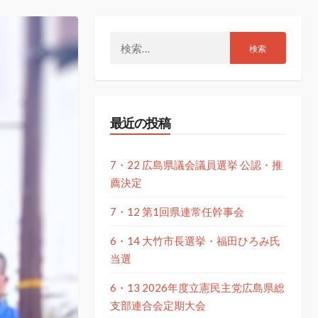
検
索:
最近の投稿
7・22 広島県議会議員選挙 公認・推
薦決定
7・12 第1回県連常任幹事会
6・14 大竹市長選挙・福田ひろみ氏
当選
6・13 2026年度立憲民主党広島県総
支部連合会定期大会