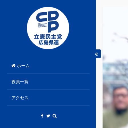
Skip
to
content
立憲民主党広島県総支部連合会のHPです。
立憲民主党広島県総支部
ホーム
連合会
役員一覧
アクセス