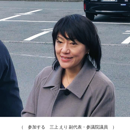
（ 参加する 三上 えり 副代表・参議院議員 ）