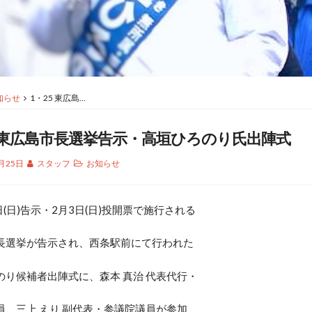
知らせ
1・25 東広島…
5 東広島市長選挙告示・高垣ひろのり氏出陣式
月25日
スタッフ
お知らせ
(日)告示・2月3日(日)投開票で施行される
長選挙が告示され、西条駅前にて行われた
のり候補者出陣式に、森本 真治 代表代行・
員、三上 えり 副代表・参議院議員が参加