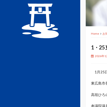
Home
お
1・2
2026年1
1月25日
東広島市
高垣ひろ
参議院議