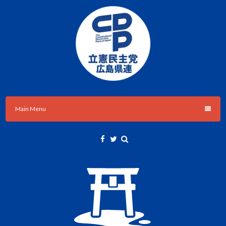
Skip
to
content
立憲民主党広島県総支部連合会のHPです。
立憲民主党広島県総支部連合会
Main Menu