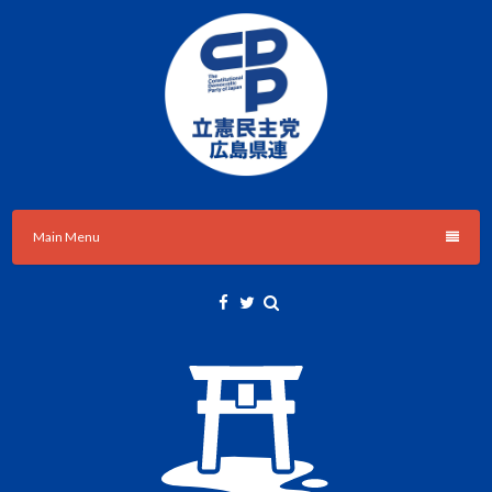
Skip
to
content
立憲民主党広島県総支部連合会のHPです。
立憲民主党広島県総支部連合会
Main Menu