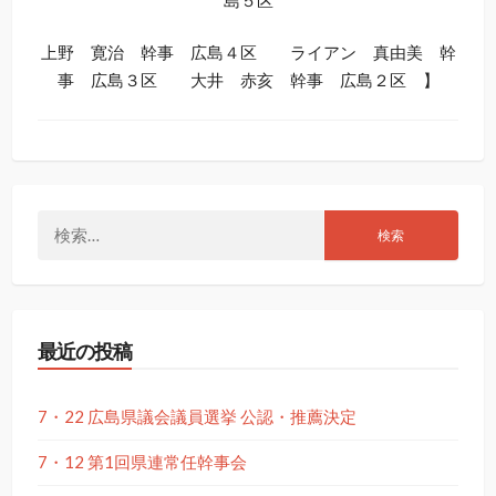
上野 寛治 幹事 広島４区 ライアン 真由美 幹
事 広島３区 大井 赤亥 幹事 広島２区 】
検
索:
最近の投稿
7・22 広島県議会議員選挙 公認・推薦決定
7・12 第1回県連常任幹事会