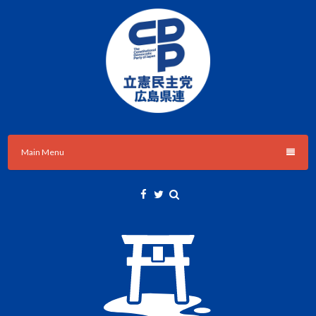
Skip
to
content
立憲民主党広島県総支部連合会のHPです。
立憲民主党広島県総支部連合会
Main Menu