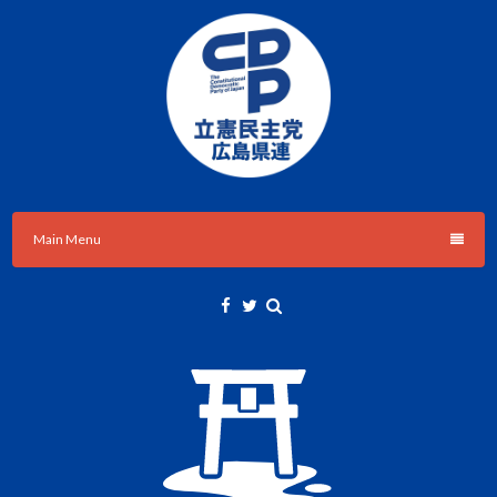
Skip
to
content
立憲民主党広島県総支部連合会のHPです。
立憲民主党広島県総支部連合会
Main Menu