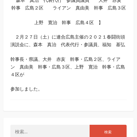
森本 真治 代表代行 参議員議員 大井 赤亥
幹事 広島２区 ライアン 真由美 幹事 広島３区
上野 寛治 幹事 広島４区 】
２月２７日（土）に連合広島主催の２０２１春闘街頭
演説会に、森本 真治 代表代行・参議員、福知 基弘
幹事長・県議、大井 赤亥 幹事・広島２区、ライア
ン 真由美 幹事・広島３区、上野 寛治 幹事・広島
４区が
参加しました。
検
索: