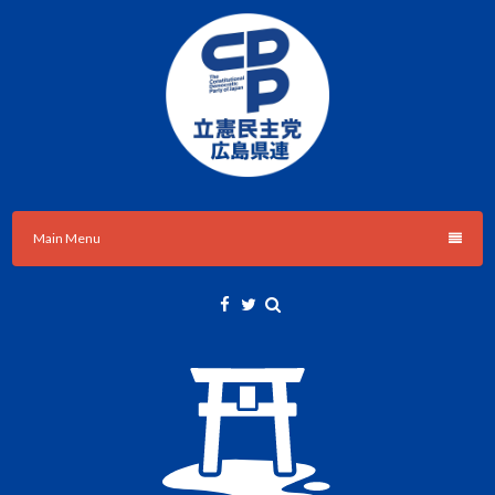
Skip
to
content
立憲民主党広島県総支部連合会のHPです。
立憲民主党広島県総支部連合会
Main Menu