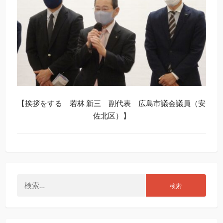
【挨拶をする 若林 新三 副代表 広島市議会議員（安
佐北区）】
検
索: