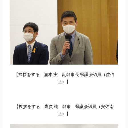
【挨拶をする 瀧本 実 副幹事長 県議会議員（佐伯
区）】
【挨拶をする 鷹廣 純 幹事 県議会議員（安佐南
区）】