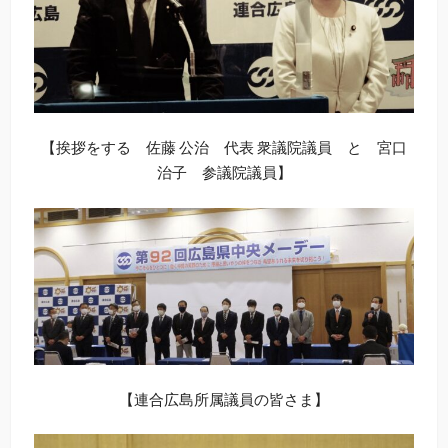
【挨拶をする 佐藤 公治 代表 衆議院議員 と 宮口
治子 参議院議員】
【連合広島所属議員の皆さま】