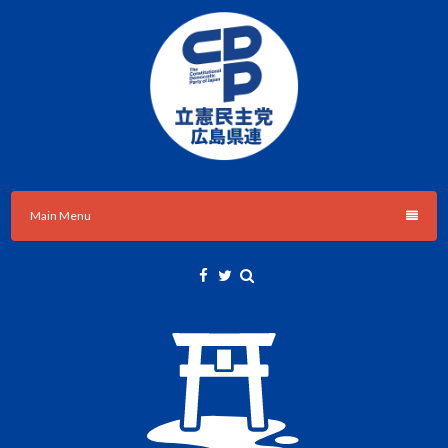
Skip
to
content
立憲民主党広島県総支部連合会のHPです。
立憲民主党広島県総支部連合会
Main Menu