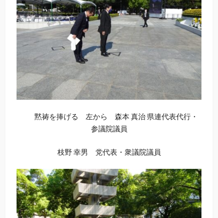
黙祷を捧げる 左から 森本 真治 県連代表代行・
参議院議員
枝野 幸男 党代表・衆議院議員