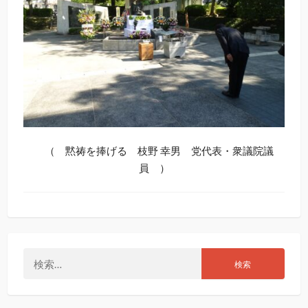
（ 黙祷を捧げる 枝野 幸男 党代表・衆議院議
員 ）
検
索: