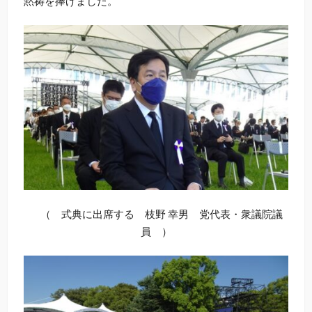
黙祷を捧げました。
（ 式典に出席する 枝野 幸男 党代表・衆議院議
員 ）