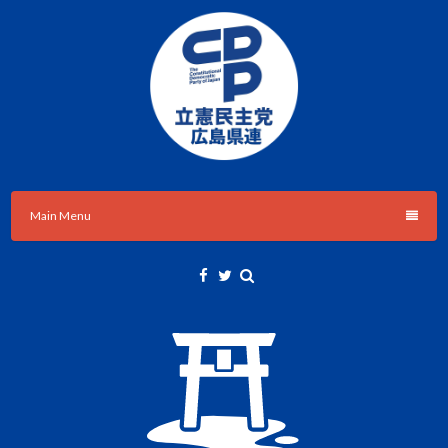
Skip
to
content
立憲民主党広島県総支部連合会のHPです。
立憲民主党広島県総支部連合会
Main Menu