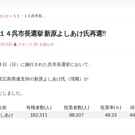
知らせ
１１・１４呉市長…
１４呉市長選挙 新原よしあけ氏再選!!
1月15日
スタッフ
お知らせ
４日（日）に施行された呉市長選挙において、
党広島県連支持の新原よしあけ氏（現職）が
たしました。
名前
有権者数(人)
投票者数(人)
投票率(％)
得
しあけ
182,311
88,107
48.33
44