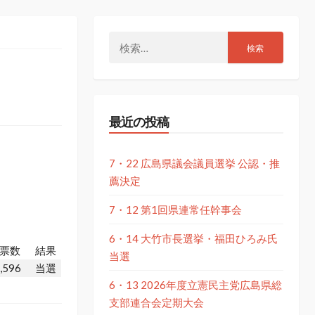
検
索:
最近の投稿
7・22 広島県議会議員選挙 公認・推
薦決定
7・12 第1回県連常任幹事会
6・14 大竹市長選挙・福田ひろみ氏
票数
結果
当選
,596
当選
6・13 2026年度立憲民主党広島県総
支部連合会定期大会