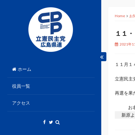
Skip
to
Home
お
content
１１・
2021年1
立憲民主党広島県総支部連合会のHPです。
立憲民主党広島県総支部
１１月１
ホーム
連合会
立憲民主
役員一覧
再選を果
アクセス
お
新原よ