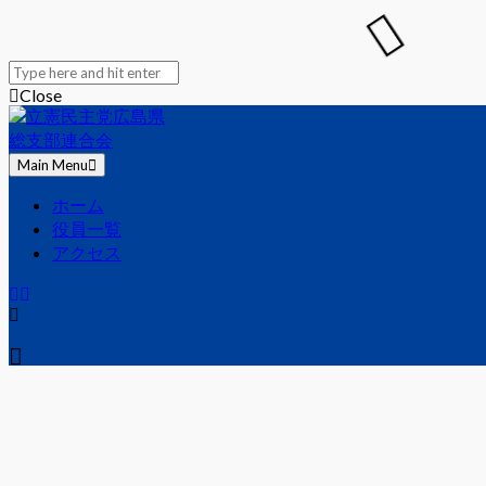
Search
for:
Close
Skip
to
content
Main Menu
立憲民主党広島県総支部連合会
立憲民主党広島県総支部連合会のHPです。
ホーム
役員一覧
アクセス