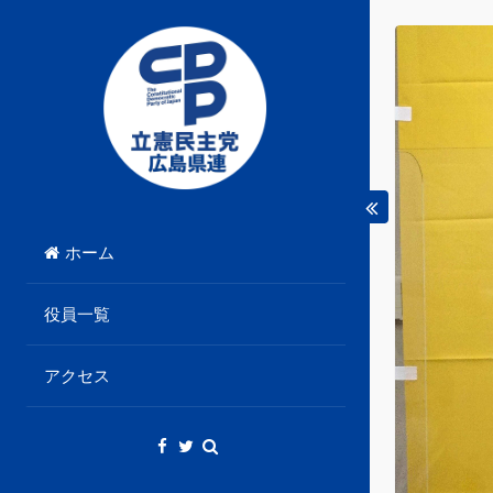
Skip
to
content
立憲民主党広島県総支部連合会のHPです。
立憲民主党広島県総支部
ホーム
連合会
役員一覧
アクセス