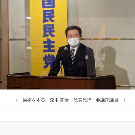
（ 挨拶をする 森本 真治 代表代行・参議院議員 ）