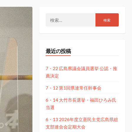
検
索:
最近の投稿
7・22 広島県議会議員選挙 公認・推
薦決定
7・12 第1回県連常任幹事会
6・14 大竹市長選挙・福田ひろみ氏
当選
6・13 2026年度立憲民主党広島県総
支部連合会定期大会