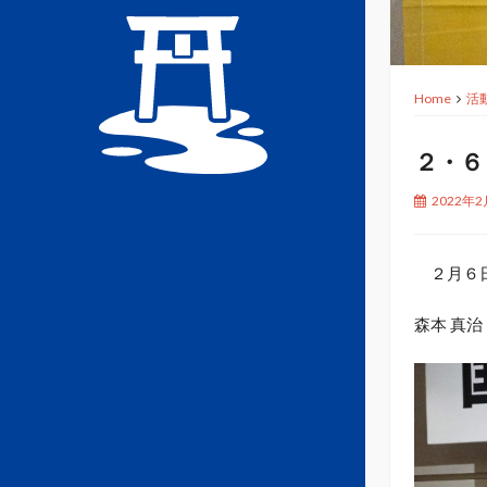
Home
活
２・６
2022年
２月６日
森本 真