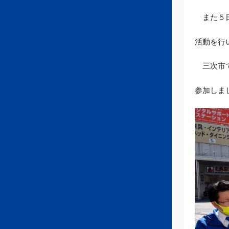
また５日
活動を行
三次市で
参加しま