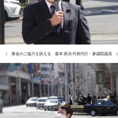
（ 募金のご協力を訴える 森本 真治 代表代行・参議院議員 