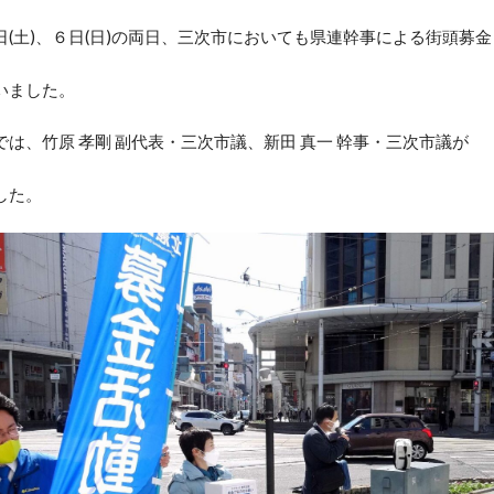
(土)、６日(日)の両日、三次市においても県連幹事による街頭募金
いました。
は、竹原 孝剛 副代表・三次市議、新田 真一 幹事・三次市議が
した。