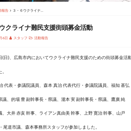
動報告
３・６ウクライナ…
ウクライナ難民支援街頭募金活動
3月6日
スタッフ
活動報告
(日)、広島市内においてウクライナ難民支援のための街頭募金活
た。
治 代表・参議院議員、森本 真治 代表代行・参議院議員、福知 基弘
議、的場 豊 副幹事長・県議、瀧本 実 副幹事長・県議、鷹廣 純
、大井 赤亥 幹事、ライアン真由美 幹事、上野 寛治 幹事、山戸
事・尾道市議、森本事務所スタッフが参加しました。