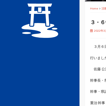
Home
活
３・６
2022年
３月６日
行いまし
佐藤 公
幹事長・県
幹事・県議
重治 幹