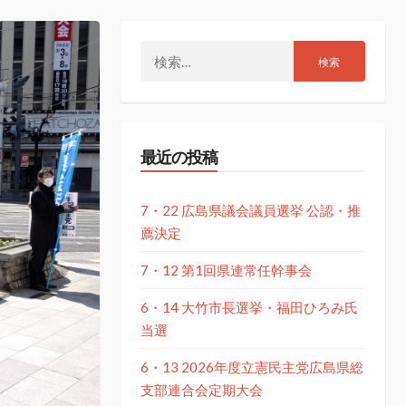
検
索:
最近の投稿
7・22 広島県議会議員選挙 公認・推
薦決定
7・12 第1回県連常任幹事会
6・14 大竹市長選挙・福田ひろみ氏
当選
6・13 2026年度立憲民主党広島県総
支部連合会定期大会