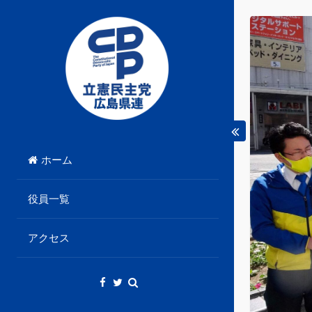
Skip
to
content
立憲民主党広島県総支部連合会のHPです。
立憲民主党広島県総支部
ホーム
連合会
役員一覧
アクセス