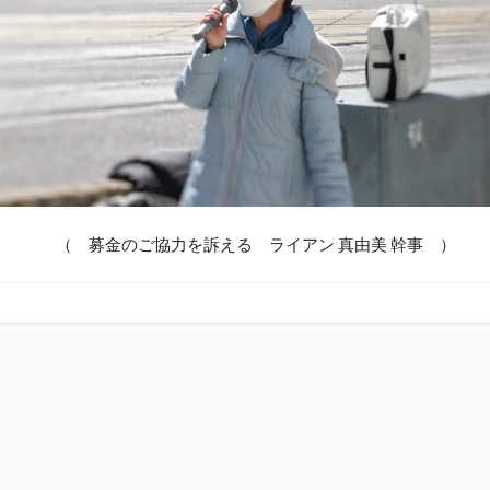
（ 募金のご協力を訴える ライアン 真由美 幹事 ）