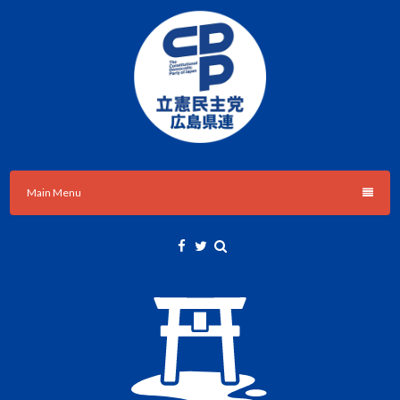
Skip
to
content
立憲民主党広島県総支部連合会のHPです。
立憲民主党広島県総支部連合会
Main Menu