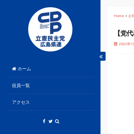
Skip
to
Home
お
content
【党代
2022年
立憲民主党広島県総支部連合会のHPです。
立憲民主党広島県総支部
ホーム
連合会
役員一覧
アクセス