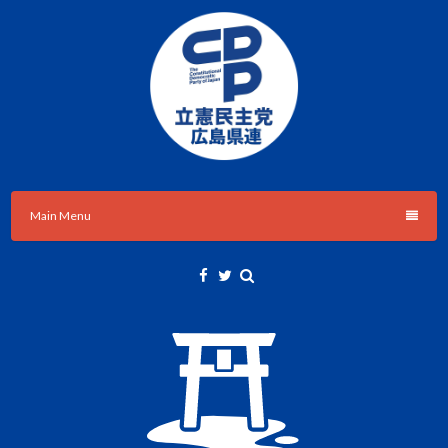
Skip
to
content
立憲民主党広島県総支部連合会のHPです。
立憲民主党広島県総支部連合会
Main Menu