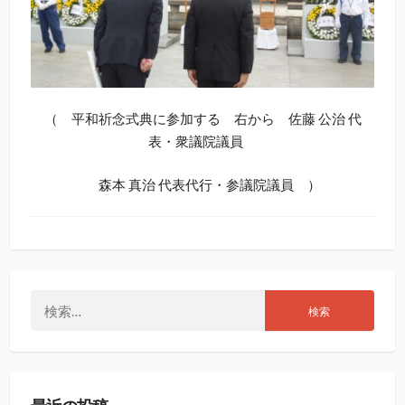
（ 平和祈念式典に参加する 右から 佐藤 公治 代
表・衆議院議員
森本 真治 代表代行・参議院議員 ）
検
索: