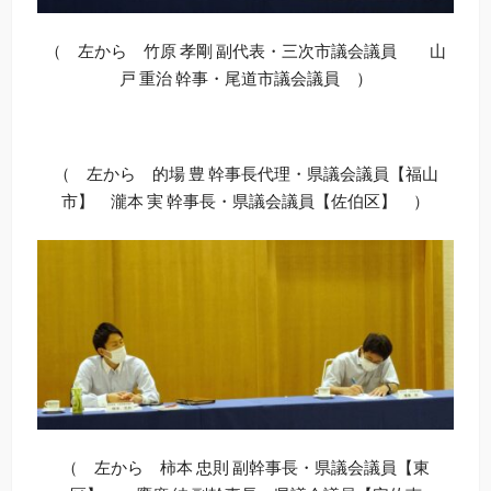
（ 左から 竹原 孝剛 副代表・三次市議会議員 山
戸 重治 幹事・尾道市議会議員 ）
（ 左から 的場 豊 幹事長代理・県議会議員【福山
市】 瀧本 実 幹事長・県議会議員【佐伯区】 ）
（ 左から 柿本 忠則 副幹事長・県議会議員【東