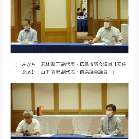
（ 左から 若林 新三 副代表・広島市議会議員【安佐
北区】 山下 真澄 副代表・前県議会議員 ）