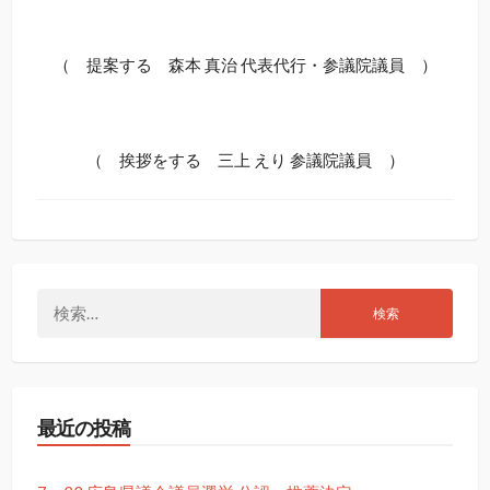
（ 提案する 森本 真治 代表代行・参議院議員 ）
（ 挨拶をする 三上 えり 参議院議員 ）
検
索:
最近の投稿