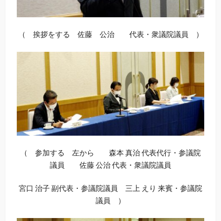
（ 挨拶をする 佐藤 公治 代表・衆議院議員 ）
（ 参加する 左から 森本 真治 代表代行・参議院
議員 佐藤 公治 代表・衆議院議員
宮口 治子 副代表・参議院議員 三上 えり 来賓・参議院
議員 ）