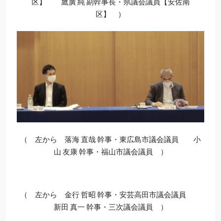
区】 鷹廣 純 副幹事長・県議会議員【安佐南
区】 ）
（ 左から 落海 直哉 幹事・東広島市議会議員 小
山 友康 幹事・福山市議会議員 ）
（ 左から 金行 哲昭 幹事・安芸高田市議会議員
新田 真一 幹事・三次議会議員 ）