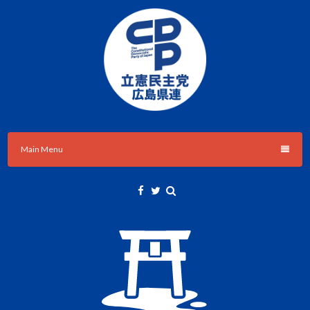
Skip
to
content
立憲民主党広島県総支部連合会のHPです。
立憲民主党広島県総支部連合会
Main Menu