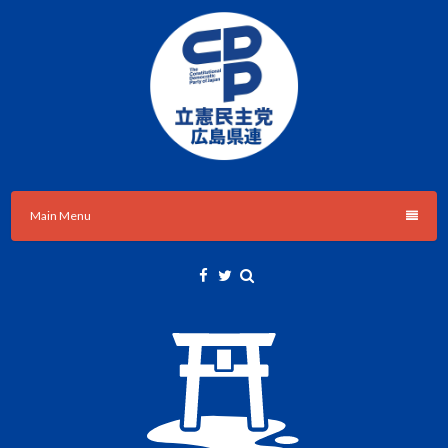
Skip
to
content
立憲民主党広島県総支部連合会のHPです。
立憲民主党広島県総支部連合会
Main Menu