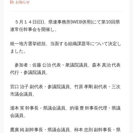
お知らせ
５月１４日(日)、県連事務所(WEB併用)にて第10回県
連常任幹事会を開催し、
統一地方選挙総括、当面する組織課題等について決定し
ました。
参加者：佐藤 公治 代表・衆議院議員、森本 真治 代表
代行・参議院議員、
宮口 治子 副代表・参議院議員、竹原 孝剛 副代表・三次
市議会議員、
瀧本 実 幹事長・県議会議員、的場 豊 幹事長代理・県議
会議員、
鷹廣 純 副幹事長・県議会議員、柿本 忠則 副幹事長・県