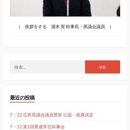
（ 挨拶をする 瀧本 実 幹事長・県議会議員 ）
検
索:
最近の投稿
7・22 広島県議会議員選挙 公認・推薦決定
7・12 第1回県連常任幹事会