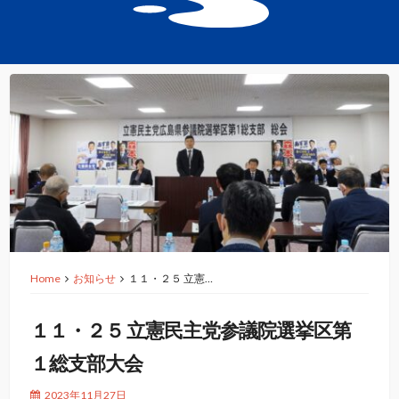
Home
お知らせ
１１・２５ 立憲…
１１・２５ 立憲民主党参議院選挙区第
１総支部大会
2023年11月27日