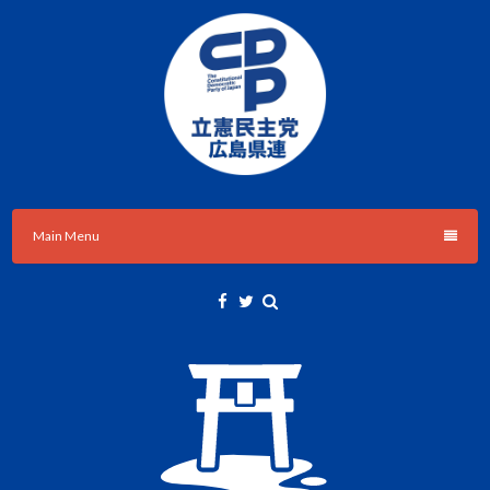
Skip
to
content
立憲民主党広島県総支部連合会のHPです。
立憲民主党広島県総支部連合会
Main Menu