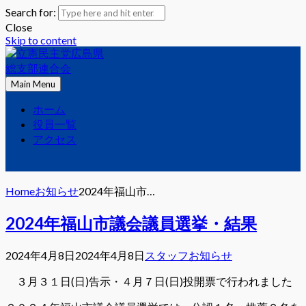
Search for:
Close
Skip to content
Main Menu
立憲民主党広島県総支部連合会
立憲民主党広島県総支部連合会のHPです。
ホーム
役員一覧
アクセス
Home
お知らせ
2024年福山市…
2024年福山市議会議員選挙・結果
2024年4月8日
2024年4月8日
スタッフ
お知らせ
３月３１日(日)告示・４月７日(日)投開票で行われました