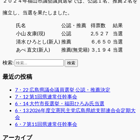
２０２４年福山市議会議員選挙では、公認１名、推薦２名を
擁立し、当選を果たしました。
氏名
公認・推薦
得票数
結果
小山 友康(現)
公認
2,５２７
当選
清水 ひろとし(新人)
推薦
６,６５０
当選
あべ 直文(新人)
推薦(無党籍)
３,１９４
当選
検索:
最近の投稿
7・22 広島県議会議員選挙 公認・推薦決定
7・12 第1回県連常任幹事会
6・14 大竹市長選挙・福田ひろみ氏当選
6・13 2026年度立憲民主党広島県総支部連合会定期大
会
6・7 第11回県連常任幹事会
アーカイブ