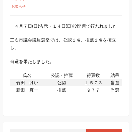
お知らせ
４月７日(日)告示・１４日(日)投開票で行われました
三次市議会議員選挙では、公認１名、推薦１名を擁立
し、
当選を果たしました。
氏名
公認・推薦
得票数
結果
竹田 けい
公認
１,５７３
当選
新田 真一
推薦
９７７
当選