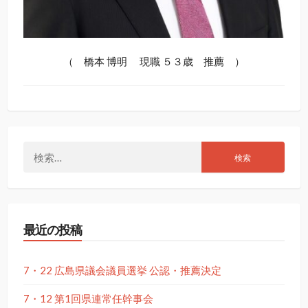
（ 橋本 博明 現職 ５３歳 推薦 ）
検
索:
最近の投稿
7・22 広島県議会議員選挙 公認・推薦決定
7・12 第1回県連常任幹事会