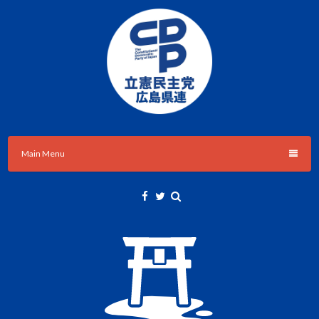
Skip
to
content
立憲民主党広島県総支部連合会のHPです。
立憲民主党広島県総支部連合会
Main Menu