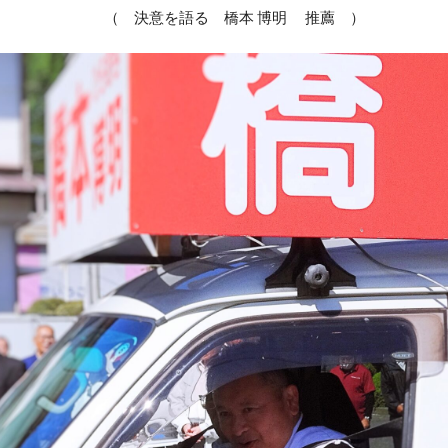
（ 決意を語る 橋本 博明 推薦 ）