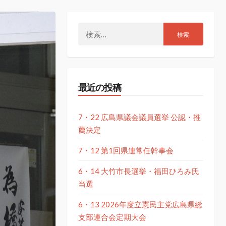
検
索:
最近の投稿
7・22 広島県議会議員選挙 公認・推
薦決定
7・12 第1回県連常任幹事会
6・14 大竹市長選挙・福田ひろみ氏
当選
6・13 2026年度立憲民主党広島県総
支部連合会定期大会