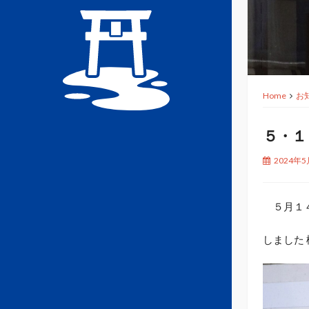
Home
お
５・１
2024年5
５月１４
しました