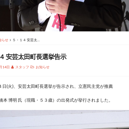
知らせ
５・１４ 安芸太…
４ 安芸太田町長選挙告示
月14日
スタッフ
お知らせ
日(火)、安芸太田町長選挙が告示され、立憲民主党が推薦
 橋本 博明 氏（現職・５３歳）の出発式が挙行されました。