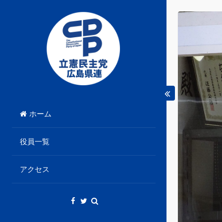
Skip
to
content
立憲民主党広島県総支部連合会のHPです。
立憲民主党広島県総支部
ホーム
連合会
役員一覧
アクセス