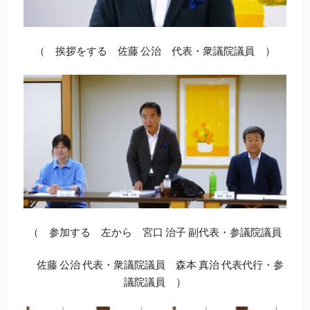
（ 挨拶をする 佐藤 公治 代表・衆議院議員 ）
（ 参加する 左から 宮口 治子 副代表・参議院議員
佐藤 公治 代表・衆議院議員 森本 真治 代表代行・参
議院議員 ）