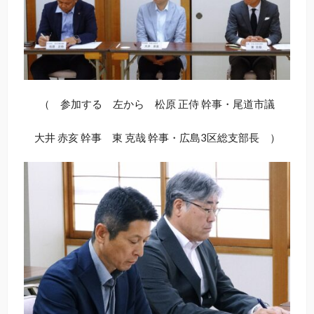
（ 参加する 左から 松原 正侍 幹事・尾道市議
大井 赤亥 幹事 東 克哉 幹事・広島3区総支部長 ）