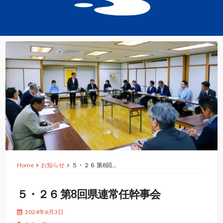
Home
お知らせ
５・２６ 第8回…
５・２６ 第8回県連常任幹事会
2024年6月3日