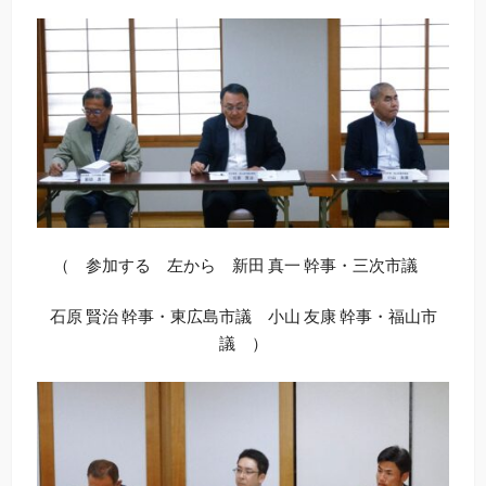
（ 参加する 左から 新田 真一 幹事・三次市議
石原 賢治 幹事・東広島市議 小山 友康 幹事・福山市
議 ）