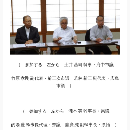
（ 参加する 左から 土井 基司 幹事・府中市議
竹原 孝剛 副代表・前三次市議 若林 新三 副代表・広島
市議 ）
（ 参加する 左から 瀧本 実 幹事長・県議
的場 豊 幹事長代理・県議 鷹廣 純 副幹事長・県議 ）