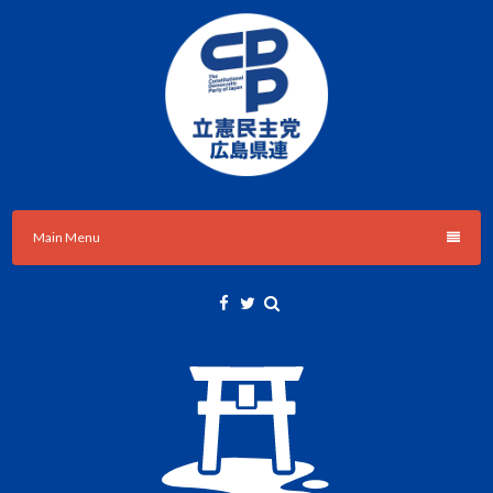
Skip
to
content
立憲民主党広島県総支部連合会のHPです。
立憲民主党広島県総支部連合会
Main Menu