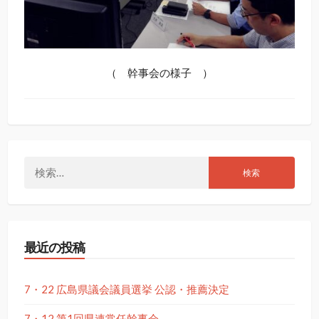
（ 幹事会の様子 ）
検
索:
最近の投稿
7・22 広島県議会議員選挙 公認・推薦決定
7・12 第1回県連常任幹事会