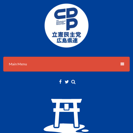
Skip
to
content
立憲民主党広島県総支部連合会のHPです。
立憲民主党広島県総支部連合会
Main Menu