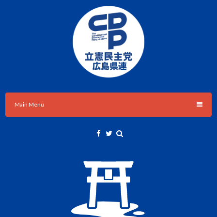
Skip
to
content
立憲民主党広島県総支部連合会のHPです。
立憲民主党広島県総支部連合会
Main Menu