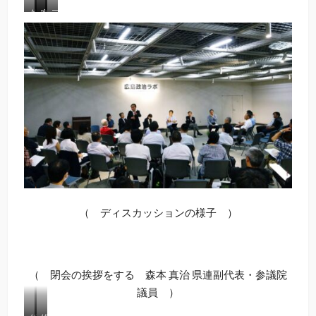
佐
宮
三
藤
森
口
上
公
本
治
え
治
真
子
り
治
参
衆
議
参
議
参
院
議
院
議
議
院
議
院
員
議
員
議
員
員
（ ディスカッションの様子 ）
（ 閉会の挨拶をする 森本 真治 県連副代表・参議院
議員 ）