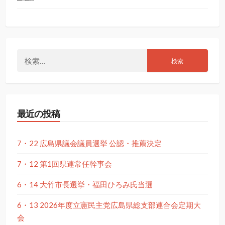
総
総
合
合
司
司
会
会
柿
あ
検
本
ず
索:
忠
ま
則
か
県
つ
議
や
最近の投稿
会
広
議
島
員
３
区
7・22 広島県議会議員選挙 公認・推薦決定
総
支
7・12 第1回県連常任幹事会
部
長
6・14 大竹市長選挙・福田ひろみ氏当選
6・13 2026年度立憲民主党広島県総支部連合会定期大
会