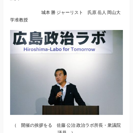
城本 勝 ジャーリスト 氏原 岳人 岡山大
学准教授
（ 開催の挨拶をる 佐藤 公治 政治ラボ所長・衆議院
議員 ）