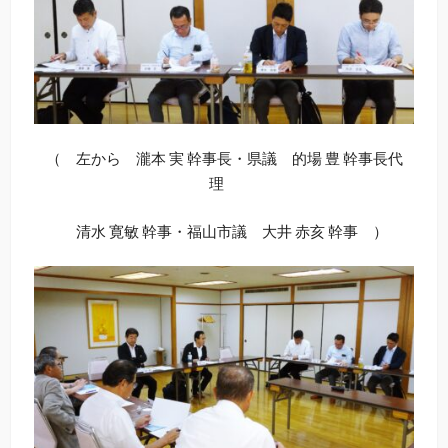
（ 左から 瀧本 実 幹事長・県議 的場 豊 幹事長代
理
清水 寛敏 幹事・福山市議 大井 赤亥 幹事 ）