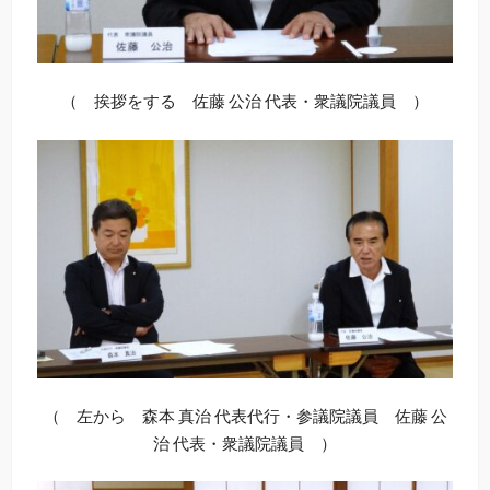
（ 挨拶をする 佐藤 公治 代表・衆議院議員 ）
（ 左から 森本 真治 代表代行・参議院議員 佐藤 公
治 代表・衆議院議員 ）