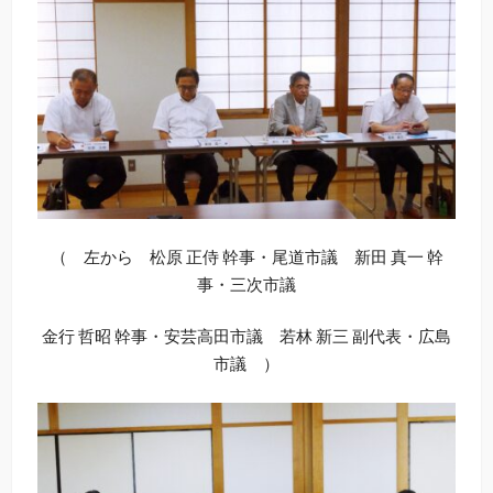
（ 左から 松原 正侍 幹事・尾道市議 新田 真一 幹
事・三次市議
金行 哲昭 幹事・安芸高田市議 若林 新三 副代表・広島
市議 ）