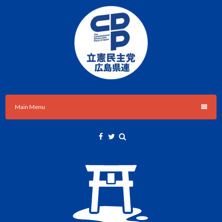
Skip
to
content
立憲民主党広島県総支部連合会のHPです。
立憲民主党広島県総支部連合会
Main Menu