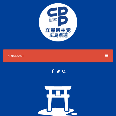
Skip
to
content
立憲民主党広島県総支部連合会のHPです。
立憲民主党広島県総支部連合会
Main Menu