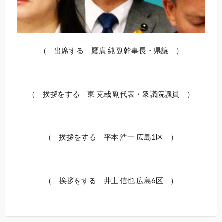
（ 出席する 鷹廣 純 副幹事長・県議 ）
（ 挨拶をする 東 克哉 副代表・衆議院議員 ）
（ 挨拶をする 平本 浩一 広島1区 ）
（ 挨拶をする 井上 信也 広島6区 ）