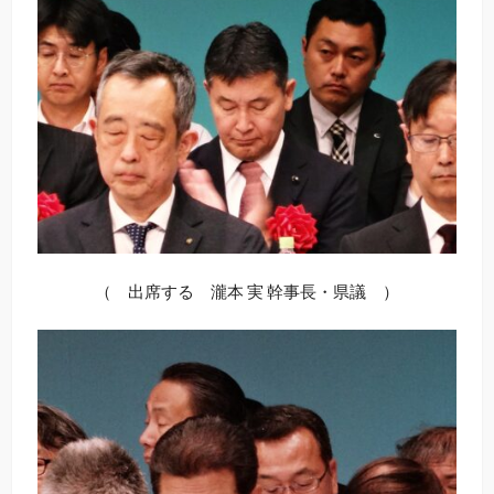
（ 出席する 瀧本 実 幹事長・県議 ）