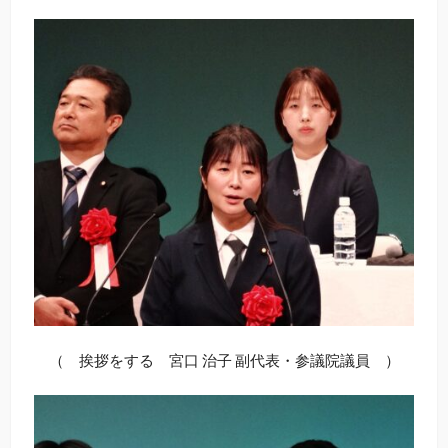
（ 挨拶をする 宮口 治子 副代表・参議院議員 ）