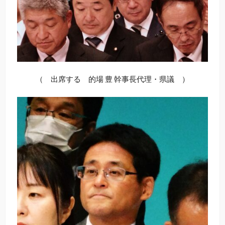
（ 出席する 的場 豊 幹事長代理・県議 ）