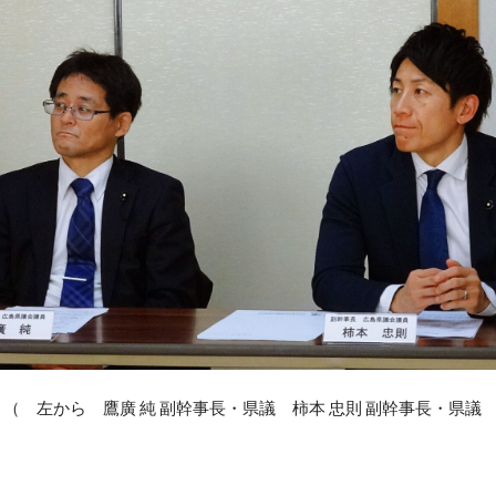
（ 左から 鷹廣 純 副幹事長・県議 柿本 忠則 副幹事長・県議