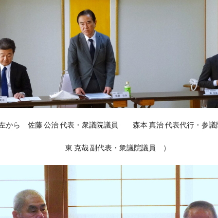
 左から 佐藤 公治 代表・衆議院議員 森本 真治 代表代行・参議
東 克哉 副代表・衆議院議員 ）