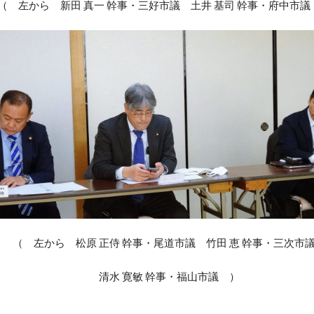
（ 左から 新田 真一 幹事・三好市議 土井 基司 幹事・府中市議
（ 左から 松原 正侍 幹事・尾道市議 竹田 恵 幹事・三次市
清水 寛敏 幹事・福山市議 ）