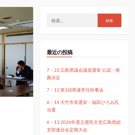
検
索:
最近の投稿
7・22 広島県議会議員選挙 公認・推
薦決定
7・12 第1回県連常任幹事会
6・14 大竹市長選挙・福田ひろみ氏
当選
6・13 2026年度立憲民主党広島県総
支部連合会定期大会