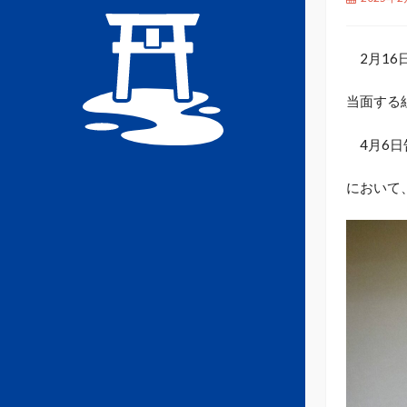
2月16
当面する
4月6日
において、