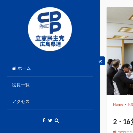
Skip
to
content
立憲民主党広島県総支部連合会のHPです。
立憲民主党広島県総支部
ホーム
連合会
役員一覧
アクセス
Home
お
2・1
2025年2