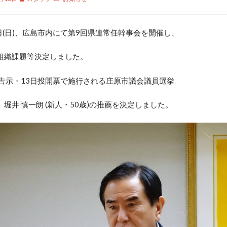
日(日)、広島市内にて第9回県連常任幹事会を開催し、
組織課題等決定しました。
告示・13日投開票で施行される庄原市議会議員選挙
堀井 慎一朗 (新人・50歳)の推薦を決定しました。