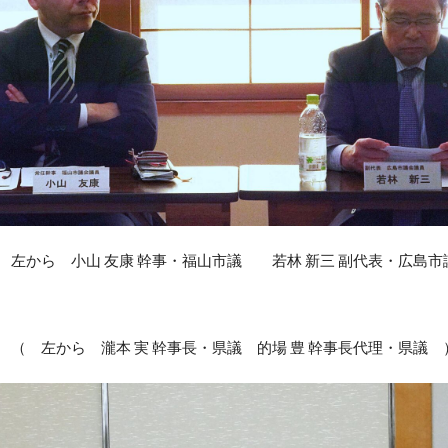
 左から 小山 友康 幹事・福山市議 若林 新三 副代表・広島市
（ 左から 瀧本 実 幹事長・県議 的場 豊 幹事長代理・県議 