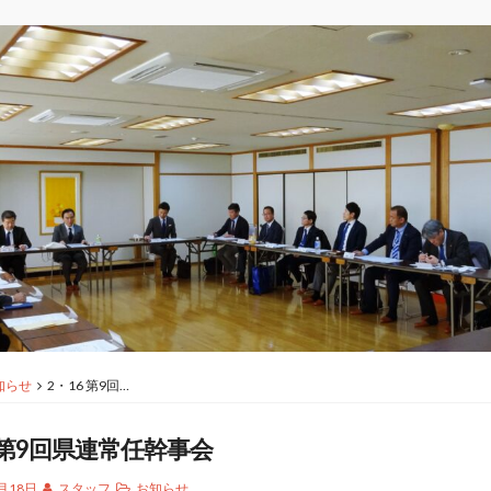
知らせ
2・16 第9回…
6 第9回県連常任幹事会
月18日
スタッフ
お知らせ