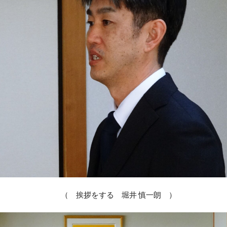
（ 挨拶をする 堀井 慎一朗 ）