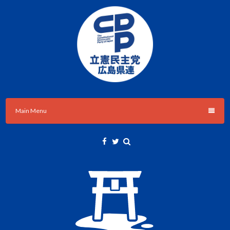
Skip
to
content
立憲民主党広島県総支部連合会のHPです。
立憲民主党広島県総支部連合会
Main Menu