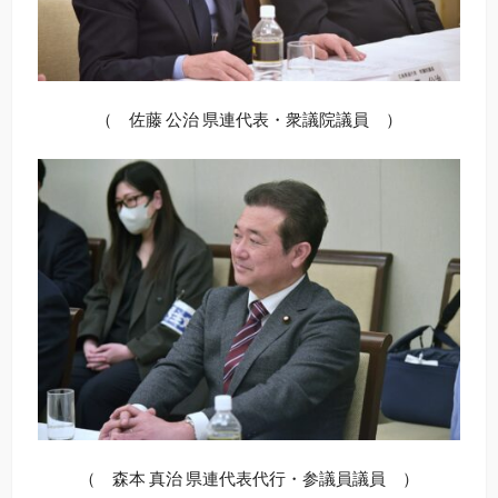
（ 佐藤 公治 県連代表・衆議院議員 ）
（ 森本 真治 県連代表代行・参議員議員 ）