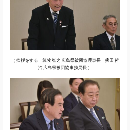
（ 挨拶をする 箕牧 智之 広島県被団協理事長 熊田 哲
治 広島県被団協事務局長 ）