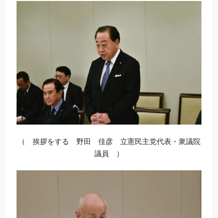
（ 挨拶をする 野田 佳彦 立憲民主党代表・衆議院
議員 ）