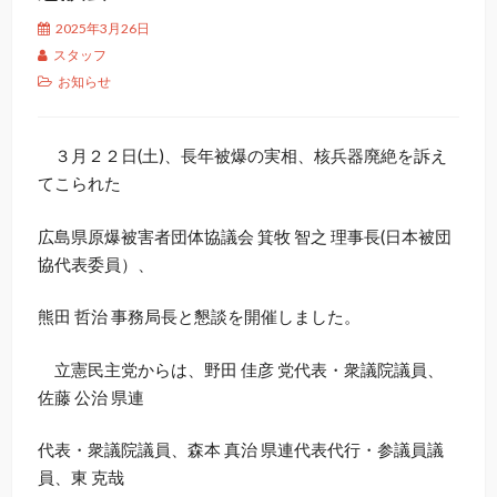
2025年3月26日
スタッフ
お知らせ
３月２２日(土)、長年被爆の実相、核兵器廃絶を訴え
てこられた
広島県原爆被害者団体協議会 箕牧 智之 理事長(日本被団
協代表委員）、
熊田 哲治 事務局長と懇談を開催しました。
立憲民主党からは、野田 佳彦 党代表・衆議院議員、
佐藤 公治 県連
代表・衆議院議員、森本 真治 県連代表代行・参議員議
員、東 克哉