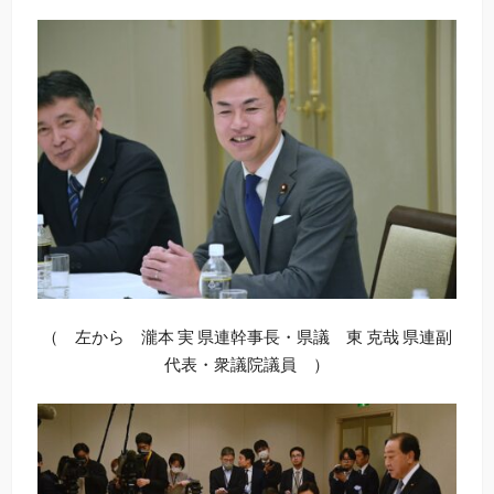
（ 左から 瀧本 実 県連幹事長・県議 東 克哉 県連副
代表・衆議院議員 ）