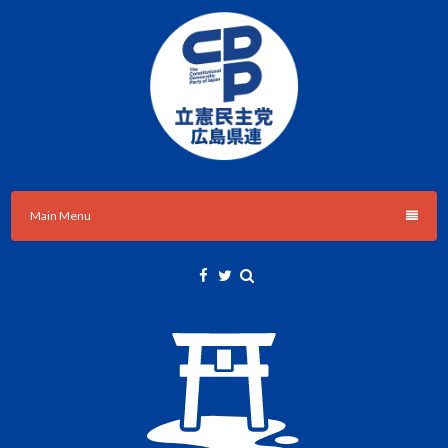
Skip
to
content
立憲民主党広島県総支部連合会のHPです。
立憲民主党広島県総支部連合会
Main Menu