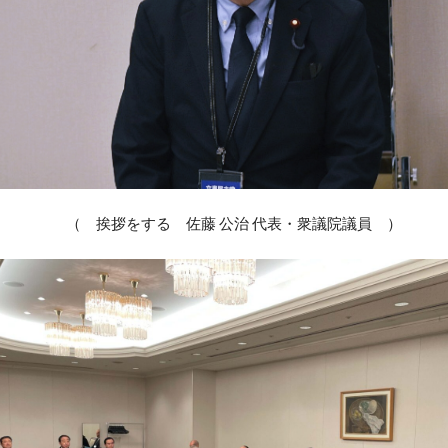
（ 挨拶をする 佐藤 公治 代表・衆議院議員 ）