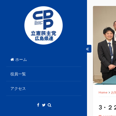
Skip
to
content
立憲民主党広島県総支部連合会のHPです。
立憲民主党広島県総支部
ホーム
連合会
役員一覧
アクセス
Home
お
3・２