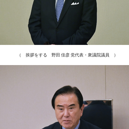
（ 挨拶をする 野田 佳彦 党代表・衆議院議員 ）