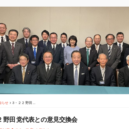
知らせ
3・２２ 野田 …
２ 野田 党代表との意見交換会