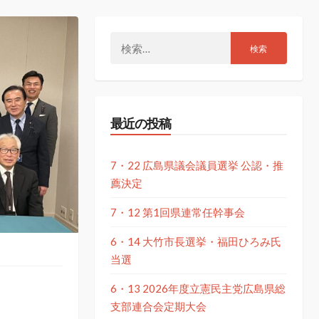
検
索:
最近の投稿
7・22 広島県議会議員選挙 公認・推
薦決定
7・12 第1回県連常任幹事会
6・14 大竹市長選挙・福田ひろみ氏
当選
6・13 2026年度立憲民主党広島県総
支部連合会定期大会