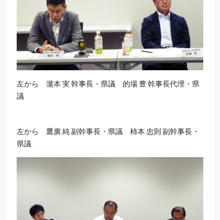
左から 瀧本 実 幹事長・県議 的場 豊 幹事長代理・県
議
左から 鷹廣 純 副幹事長・県議 柿本 忠則 副幹事長・
県議