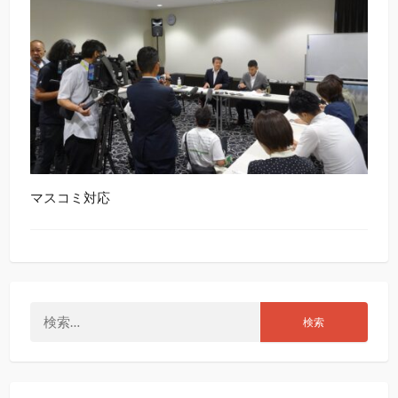
マスコミ対応
検
索: