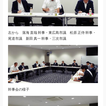
左から 落海 直哉 幹事・東広島市議 松原 正侍 幹事・
尾道市議 新田 真一 幹事・三次市議
幹事会の様子