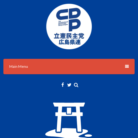
Skip
to
content
立憲民主党広島県総支部連合会のHPです。
立憲民主党広島県総支部連合会
Main Menu