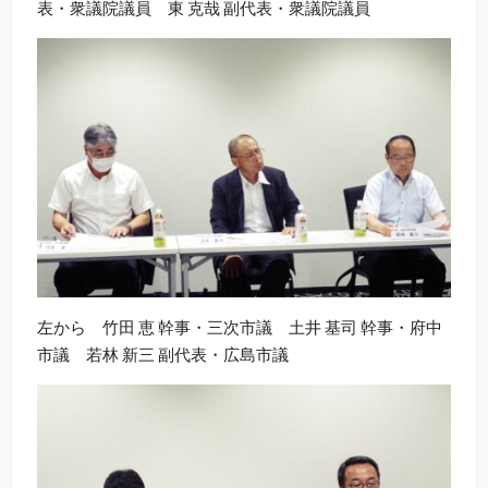
表・衆議院議員 東 克哉 副代表・衆議院議員
左から 竹田 恵 幹事・三次市議 土井 基司 幹事・府中
市議 若林 新三 副代表・広島市議