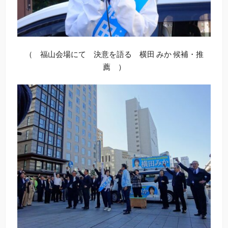
（ 福山会場にて 決意を語る 横田 みか 候補・推
薦 ）