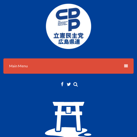
Skip
to
content
立憲民主党広島県総支部連合会のHPです。
立憲民主党広島県総支部連合会
Main Menu