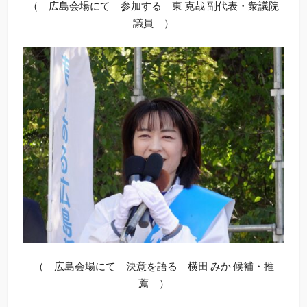
（ 広島会場にて 参加する 東 克哉 副代表・衆議院
議員 ）
（ 広島会場にて 決意を語る 横田 みか 候補・推
薦 ）