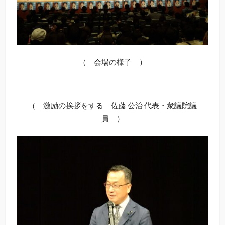
（ 会場の様子 ）
（ 激励の挨拶をする 佐藤 公治 代表・衆議院議
員 ）