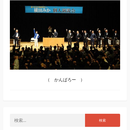
（ かんばろー ）
検
索: