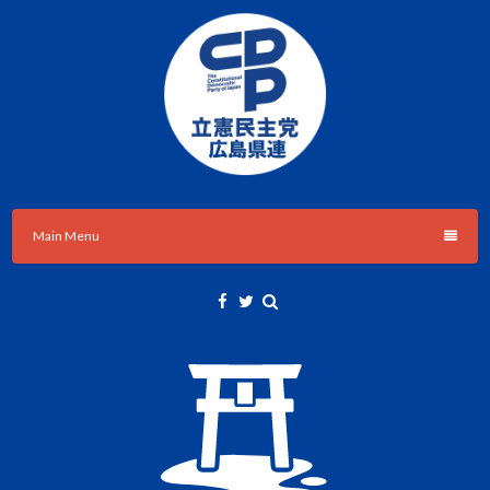
Skip
to
content
立憲民主党広島県総支部連合会のHPです。
立憲民主党広島県総支部連合会
Main Menu