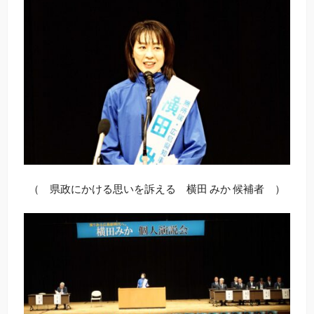
（ 県政にかける思いを訴える 横田 みか 候補者 ）