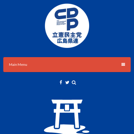
Skip
to
content
立憲民主党広島県総支部連合会のHPです。
立憲民主党広島県総支部連合会
Main Menu