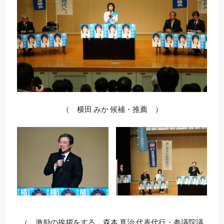
（ 横田 みか 候補・推薦 ）
（ 激励の挨拶をする 森本 真治 代表代行・参議院議