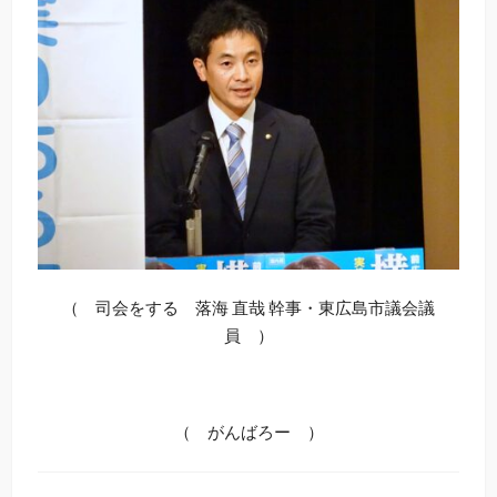
（ 司会をする 落海 直哉 幹事・東広島市議会議
員 ）
（ がんばろー ）