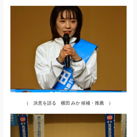
（ 決意を語る 横田 みか 候補・推薦 ）