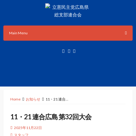
Skip
to
content
立憲民主党広島県総支部連合会のHPです。
立憲民主党広島県総支部連合会
Main Menu
Home
お知らせ
11・21 連合…
11・21 連合広島 第32回大会
2025年11月22日
スタッフ